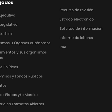
gados
Recurso de revisión
Ejecutivo
Estrado electrónico
Legislativo
Solicitud de información
Judicial
Informe de labores
ismos u Órganos autónomos
INAI
amientos y sus organismos
os
s Políticos
omisos y Fondos Públicos
atos
as Físicas y/o Morales
orio en Formatos Abiertos