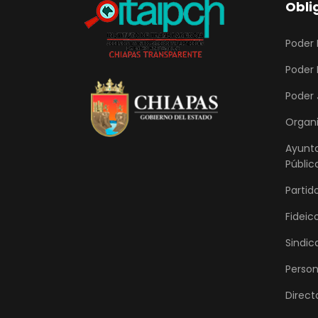
Obli
Poder 
Poder 
Poder 
Organ
Ayunt
Públic
Partido
Fideic
Sindic
Person
Direct