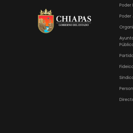
Poder 
Poder 
Organ
Ayunt
Públic
Partido
Fideic
Sindic
Person
Direct