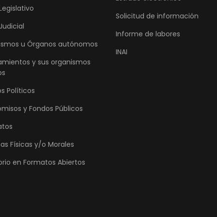
Legislativo
Solicitud de información
Judicial
Informe de labores
ismos u Órganos autónomos
INAI
amientos y sus organismos
os
s Políticos
omisos y Fondos Públicos
atos
as Físicas y/o Morales
orio en Formatos Abiertos