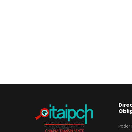
Dire
Obli
Poder 