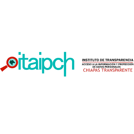
importante de llevar a las personas de Huixtán estos
temas de interés, además reconocieron que Huixtán
es un lugar con mucha riqueza histórica, de gran
colorido y tradición.
Por su parte las personas intérpretes, Margarita
Julia Bautista Hernández y Pedro Felipe Bautista
agradecieron al Pleno del ITAIP Chiapas la
oportunidad de llevar a cabo la sesión en el Municipio
de Huixtán, para que las personas conozcan al ITAIP
Chiapas y también los derechos humanos que
garantizan y protegen.
Al finalizar la sesión, el Mtro. Jesús David Pineda
Carpio, Comisionado Presidente del ITAIP Chiapas
comentó “Es un ejercicio muy importante para
nosotros el estar hoy en este pueblo originario lleno
de belleza natural, cultural y de historia, es relevante