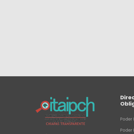
Dire
Obli
Poder 
Poder 