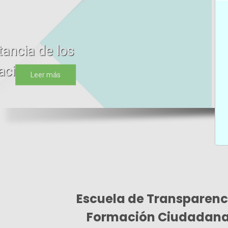
ITAIP Chiapas p
protest
Escuela de Transparenc
Formación Ciudada