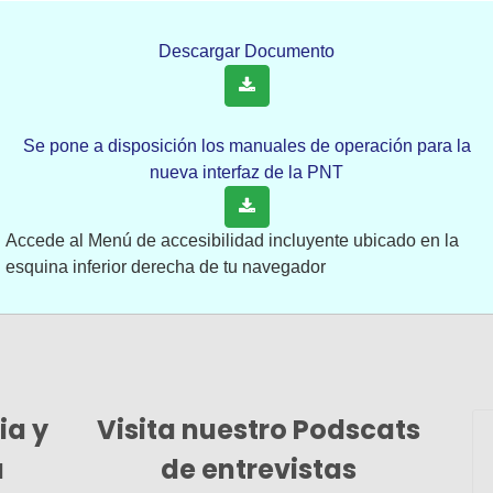
Descargar Documento
resente en la instalación del Órgano de 
a de integrantes del Comité Coordinador
Se pone a disposición los manuales de operación para la
nueva interfaz de la PNT
Accede al Menú de accesibilidad incluyente ubicado en la
esquina inferior derecha de tu navegador
ia y
Visita nuestro Podscats
na
de entrevistas