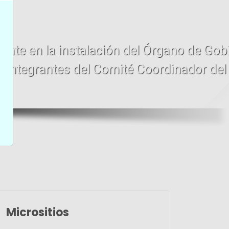
Gobierno y toma de
 del SAECH
Leer más
Micrositios