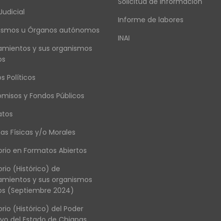
Solicitud de información
Judicial
Informe de labores
ismos u Órganos autónomos
INAI
amientos y sus organismos
os
s Políticos
omisos y Fondos Públicos
atos
as Físicas y/o Morales
orio en Formatos Abiertos
orio (Histórico) de
amientos y sus organismos
os (Septiembre 2024)
orio (Histórico) del Poder
ivo del Estado de Chiapas