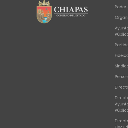
Poder 
Organ
Ayunt
Públic
Partido
Fideic
Sindic
Person
Direct
Direct
Ayunt
Públic
Direct
Ejecut